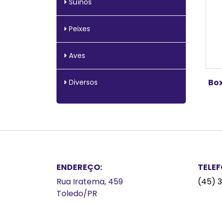
Suínos
Peixes
Aves
Bo
Diversos
ENDEREÇO:
TELEF
Rua Iratema, 459
(45) 
Toledo/PR